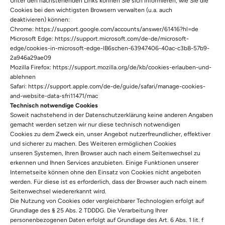
Unter den nachstehenden Links können Sie sich informieren, wie Sie die
Cookies bei den wichtigsten Browsern verwalten (u.a. auch
deaktivieren) können:
Chrome:
https://support.google.com/accounts/answer/61416?hl=de
Microsoft Edge:
https://support.microsoft.com/de-de/microsoft-
edge/cookies-in-microsoft-edge-lB6schen-63947406-40ac-c3b8-57b9-
2a946a29ae09
Mozilla Firefox:
https://support.mozilla.org/de/kb/cookies-erlauben-und-
ablehnen
Safari:
https://support.apple.com/de-de/guide/safari/manage-cookies-
and-website-data-sfri11471/mac
Technisch notwendige Cookies
Soweit nachstehend in der Datenschutzerklärung keine anderen Angaben
gemacht werden setzen wir nur diese technisch notwendigen
Cookies zu dem Zweck ein, unser Angebot nutzerfreundlicher, effektiver
und sicherer zu machen. Des Weiteren ermöglichen Cookies
unseren Systemen, Ihren Browser auch nach einem Seitenwechsel zu
erkennen und Ihnen Services anzubieten. Einige Funktionen unserer
Internetseite können ohne den Einsatz von Cookies nicht angeboten
werden. Für diese ist es erforderlich, dass der Browser auch nach einem
Seitenwechsel wiedererkannt wird.
Die Nutzung von Cookies oder vergleichbarer Technologien erfolgt auf
Grundlage des § 25 Abs. 2 TDDDG. Die Verarbeitung Ihrer
personenbezogenen Daten erfolgt auf Grundlage des Art. 6 Abs. 1 lit. f