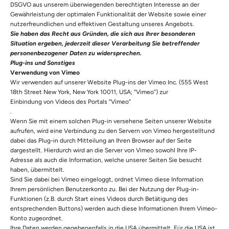
DSGVO aus unserem überwiegenden berechtigten Interesse an der
Gewährleistung der optimalen Funktionalität der Website sowie einer
nutzerfreundlichen und effektiven Gestaltung unseres Angebots.
Sie haben das Recht aus Gründen, die sich aus Ihrer besonderen
Situation ergeben, jederzeit dieser Verarbeitung Sie betreffender
personenbezogener Daten zu widersprechen.
Plug-ins und Sonstiges
Verwendung von Vimeo
Wir verwenden auf unserer Website Plug-ins der Vimeo Inc. (555 West
18th Street New York, New York 10011, USA; “Vimeo”) zur
Einbindung von Videos des Portals “Vimeo”
.
Wenn Sie mit einem solchen Plug-in versehene Seiten unserer Website
aufrufen, wird eine Verbindung zu den Servern von Vimeo hergestellt
und
dabei das Plug-in durch Mitteilung an Ihren Browser auf der Seite
dargestellt. Hierdurch wird an die Server von Vimeo sowohl Ihre IP-
Adresse als auch die Information, welche unserer Seiten Sie besucht
haben, übermittelt.
Sind Sie dabei bei Vimeo eingeloggt, ordnet Vimeo diese Information
Ihrem persönlichen Benutzerkonto zu. Bei der Nutzung der Plug-in-
Funktionen (z.B. durch Start eines Videos durch Betätigung des
entsprechenden Buttons) werden auch diese Informationen Ihrem Vimeo-
Konto zugeordnet.
Ihre Daten werden gegebenenfalls in die USA übermittelt. Für die USA ist