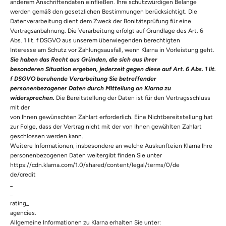
anderem Anschriftendaten einfließen. Ihre schutzwürdigen Belange
werden gemäß den gesetzlichen Bestimmungen berücksichtigt. Die
Datenverarbeitung dient dem Zweck der Bonitätsprüfung für eine
Vertragsanbahnung. Die Verarbeitung erfolgt auf Grundlage des Art. 6
Abs. 1 lit. f DSGVO aus unserem überwiegenden berechtigten
Interesse am Schutz vor Zahlungsausfall, wenn Klarna in Vorleistung geht.
Sie haben das Recht aus Gründen, die sich aus Ihrer
besonderen Situation ergeben, jederzeit gegen diese auf Art. 6 Abs. 1 lit.
f DSGVO beruhende Verarbeitung Sie betreffender
personenbezogener Daten durch Mitteilung an Klarna zu
widersprechen.
Die Bereitstellung der Daten ist für den Vertragsschluss
mit der
von Ihnen gewünschten Zahlart erforderlich. Eine Nichtbereitstellung hat
zur Folge, dass der Vertrag nicht mit der von Ihnen gewählten Zahlart
geschlossen werden kann.
Weitere Informationen, insbesondere an welche Auskunfteien Klarna Ihre
personenbezogenen Daten weitergibt finden Sie unter
https://cdn.klarna.com/1.0/shared/content/legal/terms/0/de
de/credit
_
_
rating_
agencies
.
Allgemeine Informationen zu Klarna erhalten Sie unter: