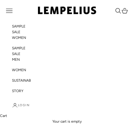
Skip to content
LEMPELIUS
Navigation menu
Search
Cart
SAMPLE
SALE
WOMEN
SAMPLE
SALE
MEN
WOMEN
SUSTAINABILITY
STORY
LOGIN
Cart
Your cart is empty