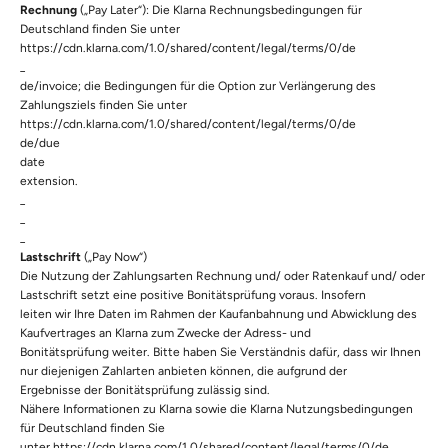
Rechnung
(„Pay Later“): Die Klarna Rechnungsbedingungen für
Deutschland finden Sie unter
https://cdn.klarna.com/1.0/shared/content/legal/terms/0/de
_
de/invoice
; die Bedingungen für die Option zur Verlängerung des
Zahlungsziels finden Sie unter
https://cdn.klarna.com/1.0/shared/content/legal/terms/0/de
de/due
date
extension
.
_
_
_
Lastschrift
(„Pay Now“)
Die Nutzung der Zahlungsarten Rechnung und/ oder Ratenkauf und/ oder
Lastschrift setzt eine positive Bonitätsprüfung voraus. Insofern
leiten wir Ihre Daten im Rahmen der Kaufanbahnung und Abwicklung des
Kaufvertrages an Klarna zum Zwecke der Adress- und
Bonitätsprüfung weiter. Bitte haben Sie Verständnis dafür, dass wir Ihnen
nur diejenigen Zahlarten anbieten können, die aufgrund der
Ergebnisse der Bonitätsprüfung zulässig sind.
Nähere Informationen zu Klarna sowie die Klarna Nutzungsbedingungen
für Deutschland finden Sie
unter
https://cdn.klarna.com/1.0/shared/content/legal/terms/0/de